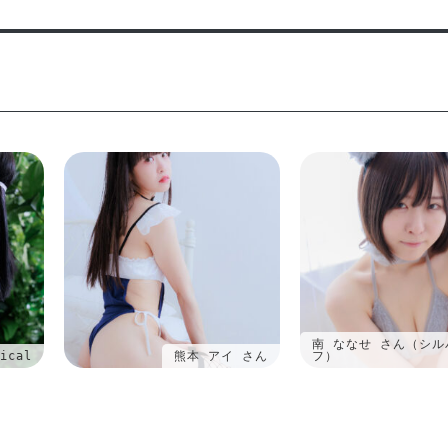
南 ななせ さん（シル
ical
熊本 アイ さん
フ）