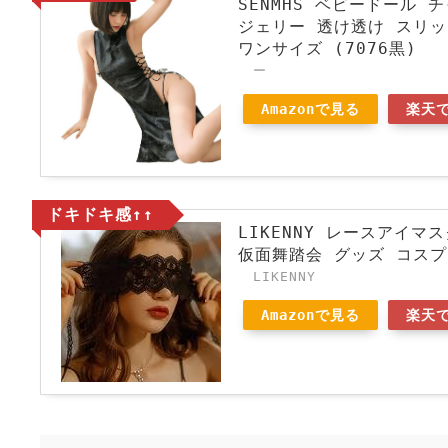
SENMHS ベビードール
ジェリー 透け透け スリ
ワンサイズ (7076黒)
ー
Amazonで見る
楽天
ドキドキ感↑↑
LIKENNY レースアイ
仮面舞踏会 グッズ コスプ
LIKENNY
Amazonで見る
楽天