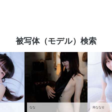
被写体（モデル）検索
なな
南ななせ